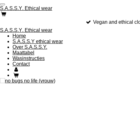
Ga
S.A.S.S.Y
. Ethical wear
direct
naar
Vegan and ethical cl
de
hoofdinhoud
S.A.S.S.Y
. Ethical wear
Home
S.A.S.S.Y ethical wear
Over S.A.S.S.Y.
Maattabel
Wasinstructies
Contact