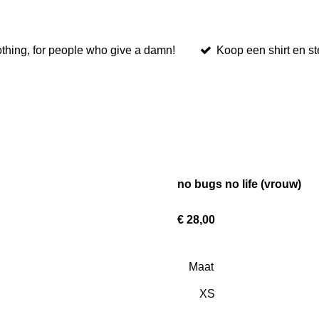
othing, for people who give a damn!
Koop een shirt en st
no bugs no life (vrouw)
€ 28,00
Maat